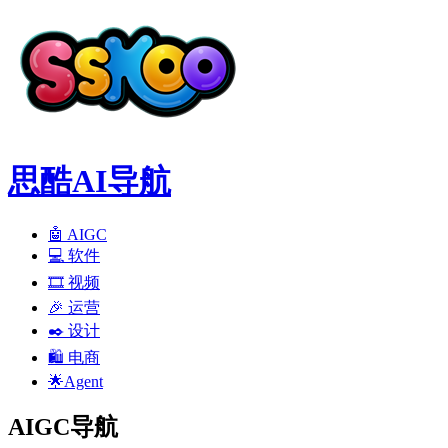
思酷AI导航
🤖 AIGC
💻️ 软件
🎞️ 视频
🎉 运营
✒️ 设计
🛍️ 电商
🌟Agent
AIGC导航