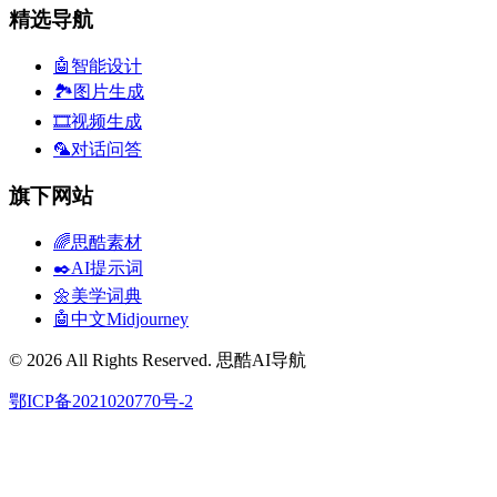
精选导航
🤖智能设计
🏞️图片生成
🎞️视频生成
🦜对话问答
旗下网站
🌈思酷素材
✒️AI提示词
🌼美学词典
🤖中文Midjourney
© 2026 All Rights Reserved. 思酷AI导航
鄂ICP备2021020770号-2