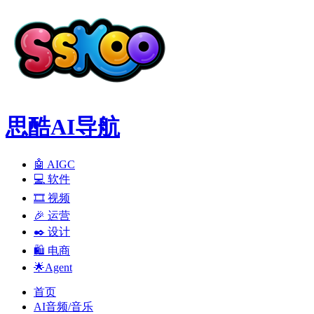
思酷AI导航
🤖 AIGC
💻️ 软件
🎞️ 视频
🎉 运营
✒️ 设计
🛍️ 电商
🌟Agent
首页
AI音频/音乐