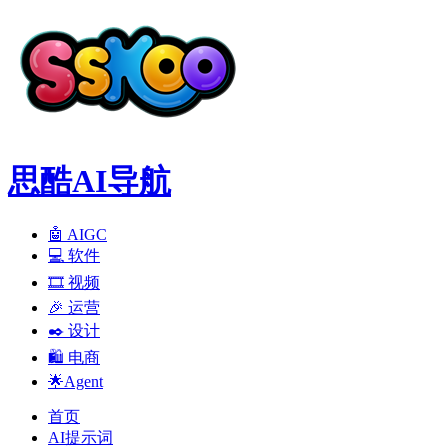
思酷AI导航
🤖 AIGC
💻️ 软件
🎞️ 视频
🎉 运营
✒️ 设计
🛍️ 电商
🌟Agent
首页
AI提示词