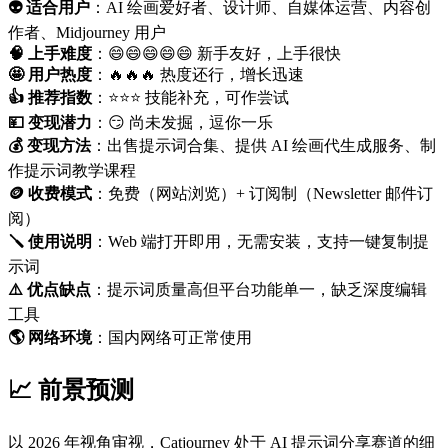
👽 适合用户
：AI 绘画爱好者、设计师、自媒体运营、内容创
作者、Midjourney 用户
🧠 上手难度
：😄😄😄😄😄 新手友好，上手很快
🤩 用户热度
：🔥🔥🔥 热度还行，增长迅速
👍 推荐指数
：⭐⭐⭐ 技能补充，可作尝试
💴 变现潜力
：😏 尚未发掘，逗你一乐
💰 变现方法
：出售提示词合集、提供 AI 绘画代生成服务、制
作提示词教学课程
🪙 收费模式
：免费（网站浏览）+ 订阅制（Newsletter 邮件订
阅）
🪛 使用说明
：Web 端打开即用，无需安装，支持一键复制提
示词
⚠️ 优点缺点
：提示词质量高但平台功能单一，缺乏深度编辑
工具
🌎️ 网络环境
：国内网络可正常使用
📈 前景预测
以 2026 年视角审视，Catjourney 处于 AI 提示词分享赛道的细