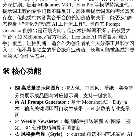
分深耕期。随着 Midjourney V8.1、Flux Pro 等模型持续迭代，
提示词工程的专业门槛不降反升，高质量提示词库的需求真实
存在。但此类纯内容聚合平台的长期价值取决于：能否从"静
态模板库"进化为"动态 AI 工作流工具"。当前其 Prompt
Generator 的推出是正确方向，但技术护城河不深，易被更大
平台（如 Midjourney 官方社区、Leonardo AI 内置提示词助
手）覆盖。理性判断：适合作为创作者的个人效率工具和学习
入口，但不具备独立的平台级商业价值，长期可能被集成到更
大的 AI 创作生态中。
🛠️ 核心功能
🖼️
高质量提示词图库
：按人像、中国风、壁纸、美食等
分类展示成品图与对应提示词，支持一键复制
🤖
AI Prompt Generator
：基于 Moonshot AI + Dify 技
术，输入关键词即可自动生成带 --sref 参数的专业提示
词
📧
Weekly Newsletter
：每周邮件推送最新 AI 图像、视
频、3D 创作技巧与提示词更新
🎨
风格参考库（Style）
： curated 精选不同艺术家的 AI