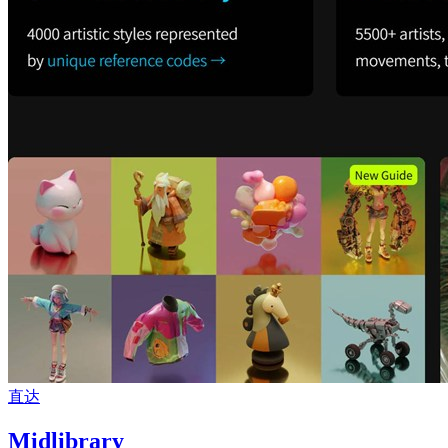
直达
Midlibrary