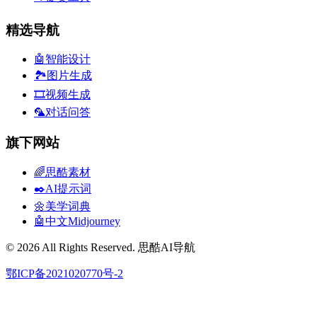
精选导航
🤖智能设计
🏞️图片生成
🎞️视频生成
🦜对话问答
旗下网站
🌈思酷素材
✒️AI提示词
🌼美学词典
🤖中文Midjourney
© 2026 All Rights Reserved. 思酷AI导航
鄂ICP备2021020770号-2