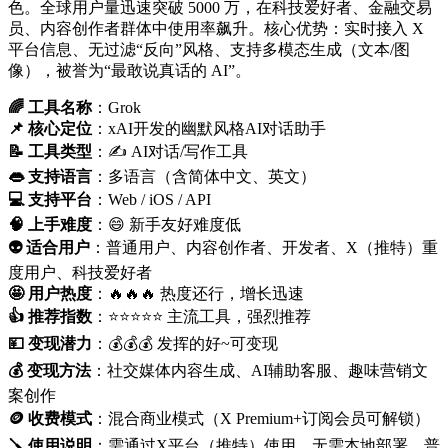
色。全球用户量迅速突破 5000 万，在科技爱好者、金融交易
员、内容创作者群体中使用率飙升。核心优势：实时接入 X
平台信息、无过滤“反向”风格、支持多模态生成（文本/图
像），被誉为“最敢说真话的 AI”。
🌈 工具名称
：Grok
📌 核心定位
：xAI开发的幽默风格AI对话助手
📝 工具类型
：✍️ AI对话/写作工具
👄 支持语言
：多语言（含简体中文、英文）
💻 支持平台
：Web / iOS / API
🧠 上手难度
：😄 新手友好难度低
👽 适合用户
：普通用户、内容创作者、开发者、X（推特）重
度用户、科技爱好者
🤩 用户热度
：🔥🔥🔥 热度还行，增长迅速
👍 推荐指数
：⭐⭐⭐⭐⭐ 主流工具，强烈推荐
💴 变现潜力
：💰💰💰 发挥的好~可变现
💰 变现方法
：社交媒体内容生成、AI辅助客服、趣味营销文
案创作
🪙 收费模式
：混合商业模式（X Premium+订阅会员可解锁）
🪛 使用说明
：需通过X平台（推特）使用，无需本地部署，普