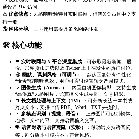
通设备即可访问
⚠️ 优点缺点
：风格幽默独特且实时联网，但需X会员且中文支
持一般
🌎️ 网络环境
：国内使用需要具备🪜网络环境
🛠️ 核心功能
💬
实时联网与 X 平台深度集成
：可获取最新新闻、股
价、加密货币走势以及 Twitter 上正在发生的热门讨论。
😂
幽默、讽刺风格（可调节）
：默认回复带有个性化
“毒舌”或幽默色彩，用户可通过设置转为严肃模式。
🎨
图像生成（Aurora）
：内置自研图像模型，支持生成
“高保真”风格图片，尤其擅长生成梗图、创意摄影。
📄
长文档处理与上下文（1M）
：可分析长达一本书或
万页文本，支持上传 PDF、Word、TXT 并提问。
🔗
多模态识别（视觉、语音）
：上传图片可识别物体、
地标、文档内容；支持语音输入交互。
🗣️
语音对话与语音克隆（实验）
：移动端支持语音问
答，部分版本可模拟不同声音风格。