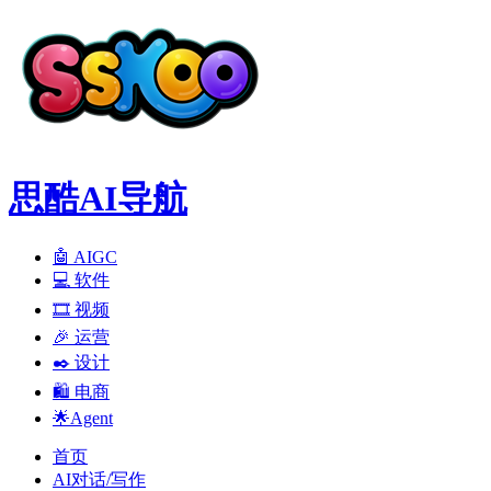
思酷AI导航
🤖 AIGC
💻️ 软件
🎞️ 视频
🎉 运营
✒️ 设计
🛍️ 电商
🌟Agent
首页
AI对话/写作