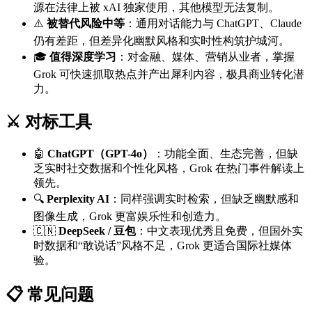
源在法律上被 xAI 独家使用，其他模型无法复制。
⚠️
被替代风险中等
：通用对话能力与 ChatGPT、Claude
仍有差距，但差异化幽默风格和实时性构筑护城河。
🎓
值得深度学习
：对金融、媒体、营销从业者，掌握
Grok 可快速抓取热点并产出犀利内容，极具商业转化潜
力。
⚔️ 对标工具
🤖
ChatGPT（GPT-4o）
：功能全面、生态完善，但缺
乏实时社交数据和个性化风格，Grok 在热门事件解读上
领先。
🔍
Perplexity AI
：同样强调实时检索，但缺乏幽默感和
图像生成，Grok 更富娱乐性和创造力。
🇨🇳
DeepSeek / 豆包
：中文表现优秀且免费，但国外实
时数据和“敢说话”风格不足，Grok 更适合国际社媒体
验。
📋 常见问题