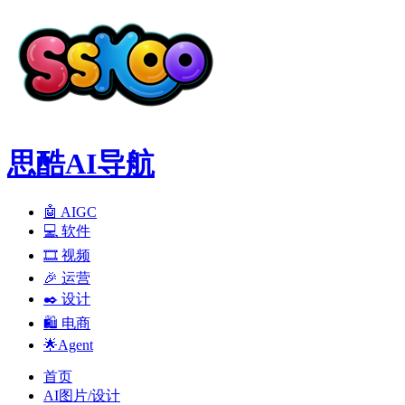
思酷AI导航
🤖 AIGC
💻️ 软件
🎞️ 视频
🎉 运营
✒️ 设计
🛍️ 电商
🌟Agent
首页
AI图片/设计