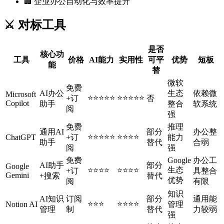
🏢 企业办公自动化与效率提升
⚔️ 对标工具
是否
核心功
工具
价格
AI能力
实用性
可平
优势
短板
能
替
微软
免费
AI办公
生态
依赖微
Microsoft
⭐⭐⭐⭐⭐
⭐⭐⭐⭐⭐
+订
否
Copilot
助手
整合
软系统
阅
强
免费
推理
通用AI
部分
办公整
⭐⭐⭐⭐⭐
⭐⭐⭐⭐
ChatGPT
+订
能力
助手
替代
合弱
阅
强
免费
Google
办公工
AI助手
部分
Google
生态
⭐⭐⭐⭐
⭐⭐⭐⭐
+订
具整合
Gemini
+搜索
替代
优势
阅
有限
知识
AI知识
订阅
部分
通用能
⭐⭐⭐
⭐⭐⭐⭐
Notion AI
管理
管理
制
替代
力较弱
强