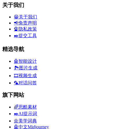
关于我们
😁关于我们
📢免责声明
🔏隐私政策
✒️提交工具
精选导航
🤖智能设计
🏞️图片生成
🎞️视频生成
🦜对话问答
旗下网站
🌈思酷素材
✒️AI提示词
🌼美学词典
🤖中文Midjourney