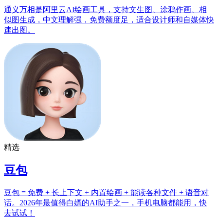
通义万相是阿里云AI绘画工具，支持文生图、涂鸦作画、相
似图生成，中文理解强，免费额度足，适合设计师和自媒体快
速出图。
精选
豆包
豆包 = 免费 + 长上下文 + 内置绘画 + 能读各种文件 + 语音对
话。2026年最值得白嫖的AI助手之一，手机电脑都能用，快
去试试！