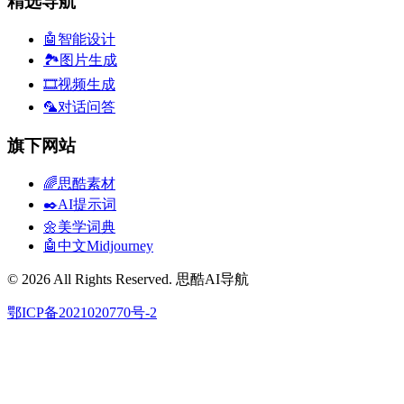
精选导航
🤖智能设计
🏞️图片生成
🎞️视频生成
🦜对话问答
旗下网站
🌈思酷素材
✒️AI提示词
🌼美学词典
🤖中文Midjourney
© 2026 All Rights Reserved. 思酷AI导航
鄂ICP备2021020770号-2