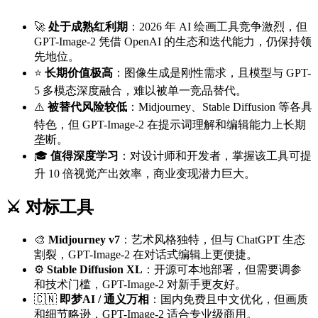
🚀
处于成熟红利期
：2026 年 AI 绘画工具竞争激烈，但
GPT-Image-2 凭借 OpenAI 的生态和迭代能力，仍保持领
先地位。
⭐
长期价值极高
：图像生成是刚性需求，且模型与 GPT-
5 多模态深度融合，难以被单一竞品替代。
⚠️
被替代风险较低
：Midjourney、Stable Diffusion 等各具
特色，但 GPT-Image-2 在提示词理解和编辑能力上长期
垄断。
🎓
值得深度学习
：对设计师和开发者，掌握该工具可提
升 10 倍视觉产出效率，商业变现潜力巨大。
⚔️ 对标工具
🎨
Midjourney v7
：艺术风格独特，但与 ChatGPT 生态
割裂，GPT-Image-2 在对话式编辑上更便捷。
⚙️
Stable Diffusion XL
：开源可本地部署，但需要调参
和技术门槛，GPT-Image-2 对新手更友好。
🇨🇳
即梦AI / 通义万相
：国内免费且中文优化，但画质
和细节略逊，GPT-Image-2 适合专业级商用。