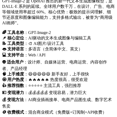
GPT-Image-2 是 OpenAI 推出的新一代文本生成图像模型，是
DALL·E 系列的延续。全球用户数千万，在设计、广告、电商
等领域使用率超过 60%。核心优势：极致的提示词理解、细
节还原度和图像编辑能力，支持多格式输出，被誉为“商用级
AI画师”。
🌈 工具名称
：GPT-Image-2
📌 核心定位
：AI驱动的文本生成图像与编辑工具
📝 工具类型
：🎨 AI图片/设计工具
👄 支持语言
：多语言（含简体中文、英文）
💻 支持平台
：Web / API
👽 适合用户
：设计师、自媒体运营、电商运营、内容创作
者、产品经理
🧠 上手难度
：😄😄😄😄😄 新手友好，上手很快
🤩 用户热度
：🔥🔥🔥🔥🔥 热度很高，很受欢迎
👍 推荐指数
：⭐⭐⭐⭐⭐ 主流工具，强烈推荐
💴 变现潜力
：💰💰💰💰💰 变现容易，潜力巨大
💰 变现方法
：AI商业插画接单、电商产品图生成、数字艺术
售卖
🪙 收费模式
：混合商业模式（免费版+订阅制+API收费）