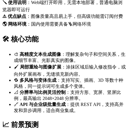
🪛 使用说明
：Web端打开即用，无需本地部署，普通电脑浏
览器即可运行
⚠️ 优点缺点
：图像质量高且易上手，但高级功能需订阅付费
🌎️ 网络环境
：国内使用需要具备🪜网络环境
🛠️ 核心功能
🎨
高精度文本生成图像
：理解复杂句子和空间关系，生
成细节丰富、光影真实的图像。
🖌️
局部重绘与图像扩展
：涂抹区域后输入修改指令，或
向外扩展画布，无缝填充新内容。
🔁
多风格与变体生成
：支持写实、插画、3D 等数十种
风格，同一提示词可生成多个变体。
📐
分辨率与比例灵活控制
：支持方形、宽屏、竖屏比
例，最高输出 2048×2048 分辨率。
🔗
API 与企业级批量生成
：提供 REST API，支持高并
发和异步调用，适合商业集成。
📈 前景预测