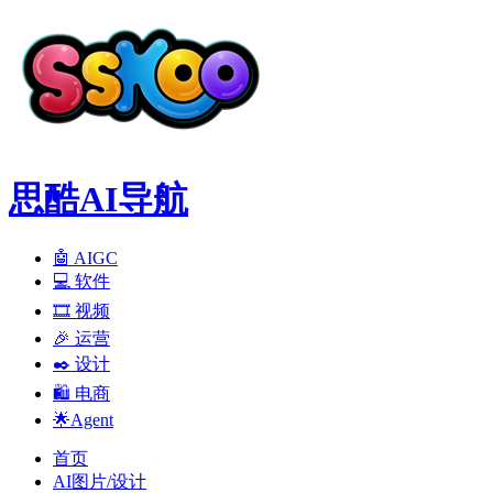
思酷AI导航
🤖 AIGC
💻️ 软件
🎞️ 视频
🎉 运营
✒️ 设计
🛍️ 电商
🌟Agent
首页
AI图片/设计