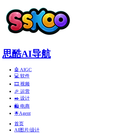
思酷AI导航
🤖 AIGC
💻️ 软件
🎞️ 视频
🎉 运营
✒️ 设计
🛍️ 电商
🌟Agent
首页
AI图片/设计