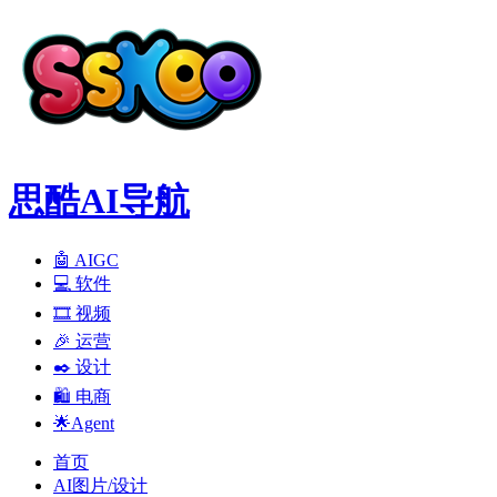
思酷AI导航
🤖 AIGC
💻️ 软件
🎞️ 视频
🎉 运营
✒️ 设计
🛍️ 电商
🌟Agent
首页
AI图片/设计