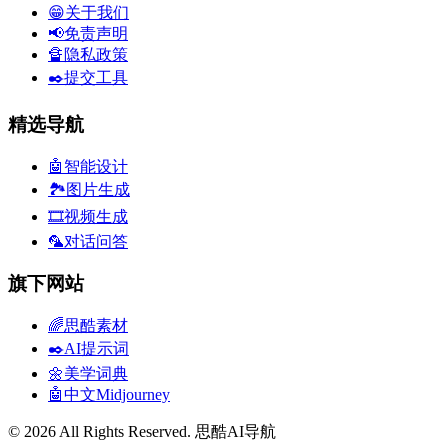
😁关于我们
📢免责声明
🔏隐私政策
✒️提交工具
精选导航
🤖智能设计
🏞️图片生成
🎞️视频生成
🦜对话问答
旗下网站
🌈思酷素材
✒️AI提示词
🌼美学词典
🤖中文Midjourney
© 2026 All Rights Reserved. 思酷AI导航