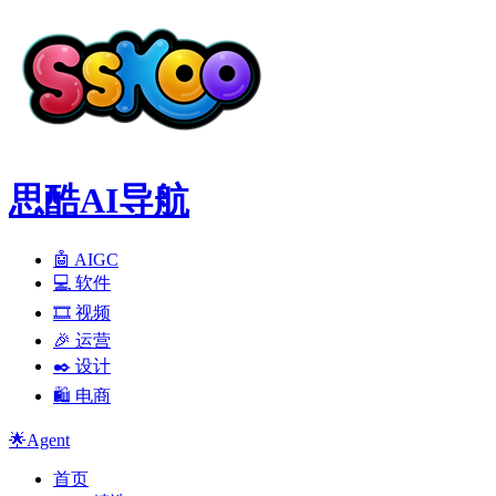
思酷AI导航
🤖 AIGC
💻️ 软件
🎞️ 视频
🎉 运营
✒️ 设计
🛍️ 电商
🌟Agent
首页