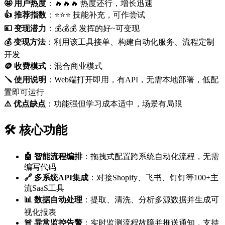
🤩 用户热度
：🔥🔥🔥 热度还行，增长迅速
👍 推荐指数
：⭐⭐⭐ 技能补充，可作尝试
💴 变现潜力
：💰💰💰 发挥的好~可变现
💰 变现方法
：利用该工具接单、构建自动化服务、流程定制
开发
🪙 收费模式
：混合商业模式
🪛 使用说明
：Web端打开即用，有API，无需本地部署，低配
置即可运行
⚠️ 优点缺点
：功能强但学习成本适中，场景有局限
🛠️ 核心功能
🤖 智能流程编排
：拖拽式配置跨系统自动化流程，无需
编写代码
🔗 多系统API集成
：对接Shopify、飞书、钉钉等100+主
流SaaS工具
📊 数据自动处理
：提取、清洗、分析多源数据并生成可
视化报表
🚨 异常监控告警
：实时监测流程故障并推送通知，支持