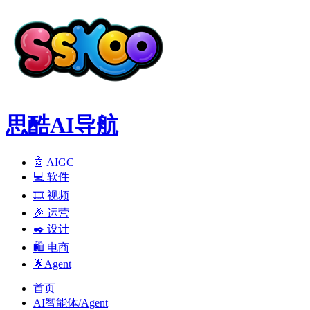
思酷AI导航
🤖 AIGC
💻️ 软件
🎞️ 视频
🎉 运营
✒️ 设计
🛍️ 电商
🌟Agent
首页
AI智能体/Agent