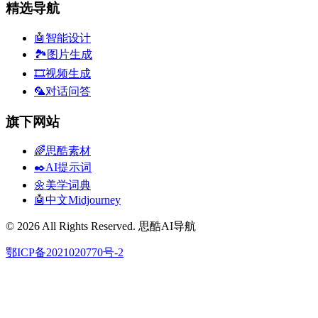
精选导航
🤖智能设计
🏞️图片生成
🎞️视频生成
🦜对话问答
旗下网站
🌈思酷素材
✒️AI提示词
🌼美学词典
🤖中文Midjourney
© 2026 All Rights Reserved. 思酷AI导航
鄂ICP备2021020770号-2