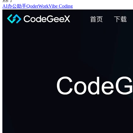
AI办公助手
QoderWork
Vibe Coding