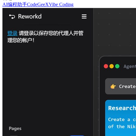
AI编程助手
CodeGeeX
Vibe Coding