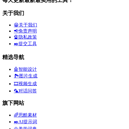
每天更新最新最实用的工具！
关于我们
😁关于我们
📢免责声明
🔏隐私政策
✒️提交工具
精选导航
🤖智能设计
🏞️图片生成
🎞️视频生成
🦜对话问答
旗下网站
🌈思酷素材
✒️AI提示词
🌼美学词典