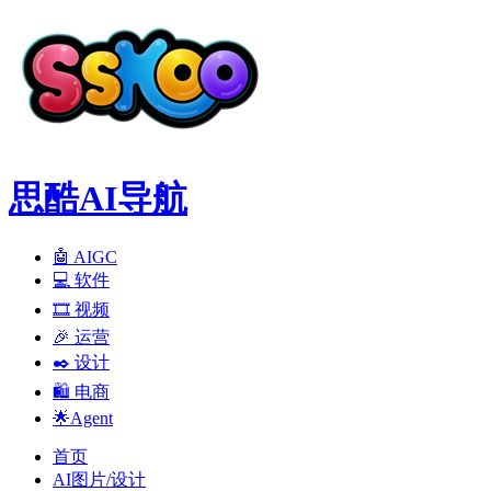
思酷AI导航
🤖 AIGC
💻️ 软件
🎞️ 视频
🎉 运营
✒️ 设计
🛍️ 电商
🌟Agent
首页
AI图片/设计