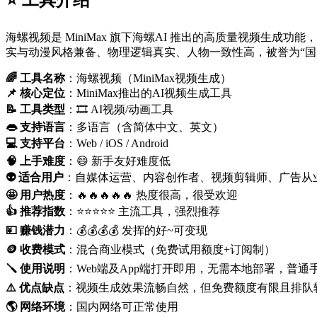
海螺视频是 MiniMax 旗下海螺AI 推出的高质量视频生成功能，基于
实与动漫风格兼备、物理逻辑真实、人物一致性高，被誉为“国
🌈 工具名称
：海螺视频（MiniMax视频生成）
📌 核心定位
：MiniMax推出的AI视频生成工具
📝 工具类型
：🎞️ AI视频/动画工具
👄 支持语言
：多语言（含简体中文、英文）
💻 支持平台
：Web / iOS / Android
🧠 上手难度
：😄 新手友好难度低
👽 适合用户
：自媒体运营、内容创作者、视频剪辑师、广告从
🤩 用户热度
：🔥🔥🔥🔥🔥 热度很高，很受欢迎
👍 推荐指数
：⭐⭐⭐⭐⭐ 主流工具，强烈推荐
💴 赚钱潜力
：💰💰💰💰 发挥的好~可变现
🪙 收费模式
：混合商业模式（免费试用额度+订阅制）
🪛 使用说明
：Web端及App端打开即用，无需本地部署，普通
⚠️ 优点缺点
：视频生成效果流畅自然，但免费额度有限且排队
🌎️ 网络环境
：国内网络可正常使用