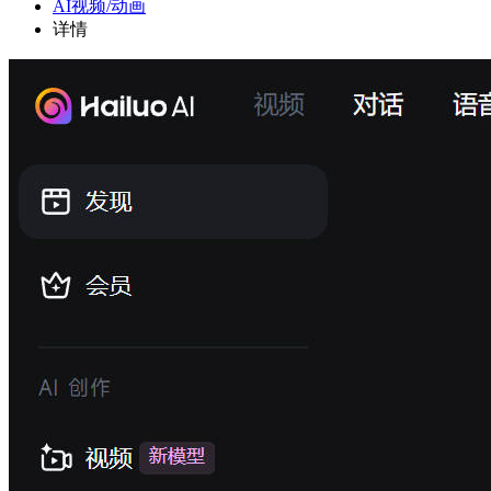
AI视频/动画
详情