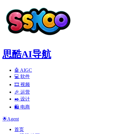
思酷AI导航
🤖 AIGC
💻️ 软件
🎞️ 视频
🎉 运营
✒️ 设计
🛍️ 电商
🌟Agent
首页