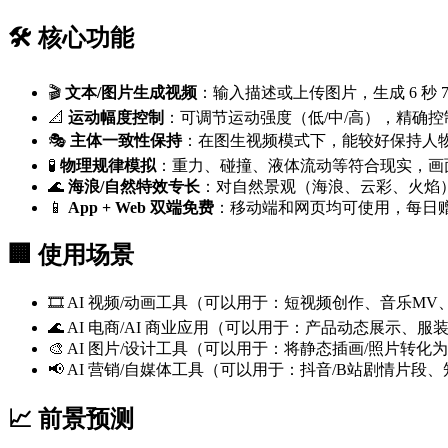
🛠️ 核心功能
🎬
文本/图片生成视频
：输入描述或上传图片，生成 6 秒 
📐
运动幅度控制
：可调节运动强度（低/中/高），精确
🎭
主体一致性保持
：在图生视频模式下，能较好保持人
🧪
物理规律模拟
：重力、碰撞、液体流动等符合现实，画
🌊
海浪/自然特效专长
：对自然景观（海浪、云彩、火焰
📱
App + Web 双端免费
：移动端和网页均可使用，每日
🏢 使用场景
🎞️ AI 视频/动画工具（可以用于：短视频创作、音乐
🌊 AI 电商/AI 商业应用（可以用于：产品动态展示、
🎨 AI 图片/设计工具（可以用于：将静态插画/照片转化
📢 AI 营销/自媒体工具（可以用于：抖音/B站剧情片段
📈 前景预测