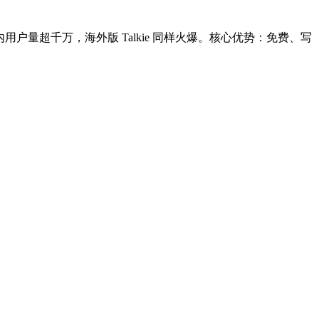
视频。国内用户量超千万，海外版 Talkie 同样火爆。核心优势：免费、写