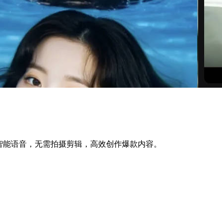
+智能语音，无需拍摄剪辑，高效创作爆款内容。