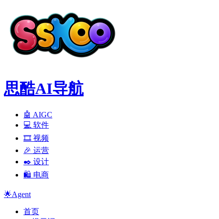
思酷AI导航
🤖 AIGC
💻️ 软件
🎞️ 视频
🎉 运营
✒️ 设计
🛍️ 电商
🌟Agent
首页