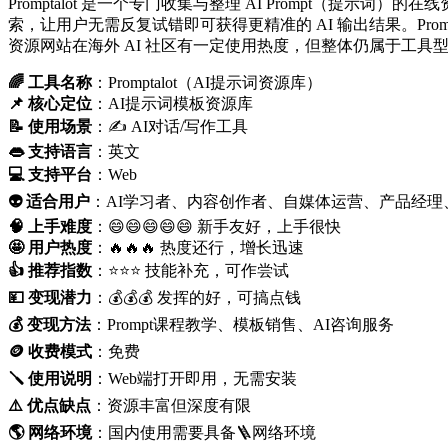
Promptalot 是一个专门收集与整理 AI Prompt（提示词
索，让用户无需反复试错即可获得更精准的 AI 输出结果。Prompt
资源网站在海外 AI 社区有一定使用热度，但整体仍属于工具型
🌈 工具名称
：Promptalot（AI提示词资源库）
📌 核心定位
：AI提示词模板资源库
📝 使用场景
：✍️ AI对话/写作工具
👄 支持语言
：英文
💻 支持平台
：Web
👽 适合用户
：AI学习者、内容创作者、自媒体运营、产品经理
🧠 上手难度
：😄😄😄😄😄 新手友好，上手很快
🤩 用户热度
：🔥🔥🔥 热度还行，增长迅速
👍 推荐指数
：⭐⭐⭐ 技能补充，可作尝试
💴 变现潜力
：💰💰💰 发挥的好，可搞点钱
💰 变现方法
：Prompt课程教学、模板销售、AI咨询服务
🪙 收费模式
：免费
🪛 使用说明
：Web端打开即用，无需安装
⚠️ 优点缺点
：资源丰富但深度有限
🌎️ 网络环境
：国内使用需要具备🪜网络环境