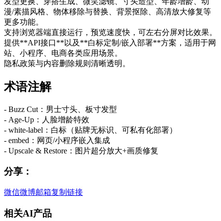
发型更换、穿搭生成、微笑滤镜、寸头造型、年龄增龄、动
漫/素描风格、物体移除与替换、背景抠除、高清放大修复等
更多功能。
支持浏览器端直接运行，预览速度快，可左右分屏对比效果。
提供**API接口**以及**白标定制/嵌入部署**方案，适用于网
站、小程序、电商各类应用场景。
隐私政策与内容删除规则清晰透明。
术语注解
- Buzz Cut：男士寸头、板寸发型
- Age-Up：人脸增龄特效
- white-label：白标（贴牌无标识、可私有化部署）
- embed：网页/小程序嵌入集成
- Upscale & Restore：图片超分放大+画质修复
分享：
微信
微博
邮箱
复制链接
相关AI产品