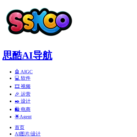
思酷AI导航
🤖 AIGC
💻️ 软件
🎞️ 视频
🎉 运营
✒️ 设计
🛍️ 电商
🌟Agent
首页
AI图片/设计