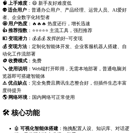
🧠 上手难度
：😄 新手友好难度低
👽 适合用户
：普通办公用户、产品经理、运营人员、AI爱好
者、企业数字化转型者
🤩 用户热度
：🔥🔥🔥 热度还行，增长迅速
👍 推荐指数
：⭐⭐⭐⭐⭐ 主流工具，强烈推荐
💴 变现潜力
：💰💰💰 发挥的好~可变现
💰 变现方法
：定制化智能体开发、企业客服机器人搭建、自
动化工作流部署
🪙 收费模式
：免费
🪛 使用说明
：Web端打开即用，无需本地部署，普通电脑浏
览器即可搭建智能体
⚠️ 优点缺点
：完全免费且腾讯生态整合好，但插件生态丰富
度待提升
🌎️ 网络环境
：国内网络可正常使用
🛠️ 核心功能
🤖
可视化智能体搭建
：拖拽配置人设、知识库、对话逻