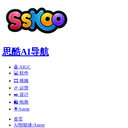
思酷AI导航
🤖 AIGC
💻️ 软件
🎞️ 视频
🎉 运营
✒️ 设计
🛍️ 电商
🌟Agent
首页
AI智能体/Agent