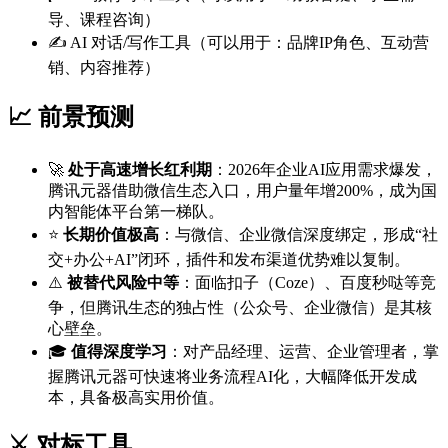
导、课程咨询）
✍️ AI 对话/写作工具（可以用于：品牌IP角色、互动营
销、内容推荐）
📈 前景预测
🚀
处于高速增长红利期
：2026年企业AI应用需求爆发，
腾讯元器借助微信生态入口，用户量年增200%，成为国
内智能体平台第一梯队。
⭐
长期价值极高
：与微信、企业微信深度绑定，形成“社
交+办公+AI”闭环，插件和发布渠道优势难以复制。
⚠️
被替代风险中等
：面临扣子（Coze）、百度秒哒等竞
争，但腾讯生态的独占性（公众号、企业微信）是其核
心壁垒。
🎓
值得深度学习
：对产品经理、运营、企业管理者，掌
握腾讯元器可快速将业务流程AI化，大幅降低开发成
本，具备极高实用价值。
⚔️ 对标工具